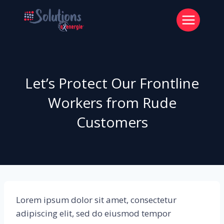
Aller
au
contenu
Let’s Protect Our Frontline
Workers from Rude
Customers
Lorem ipsum dolor sit amet, consectetur
adipiscing elit, sed do eiusmod tempor