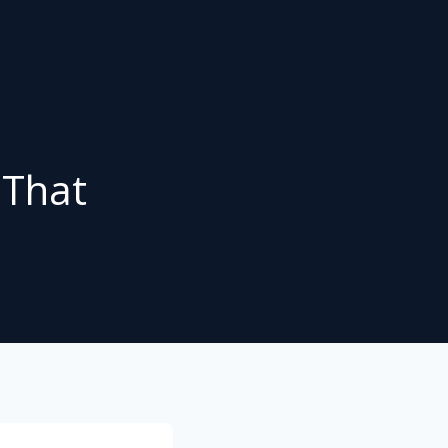
ers
Offres d’emplois
Contact
 That