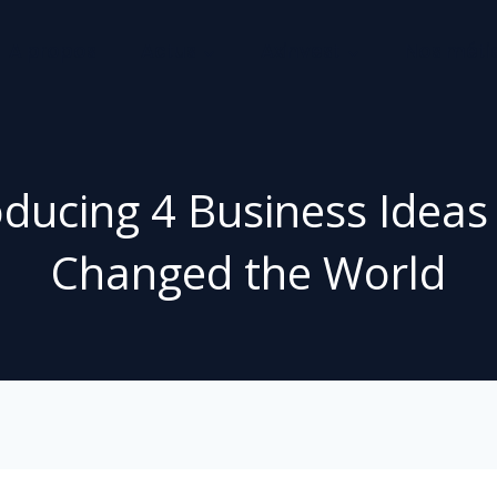
A propos
Actus
Axinvest
Nos méti
oducing 4 Business Ideas
Changed the World