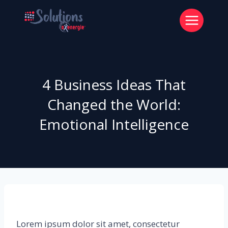
Aller
au
contenu
4 Business Ideas That
Changed the World:
Emotional Intelligence
Lorem ipsum dolor sit amet, consectetur