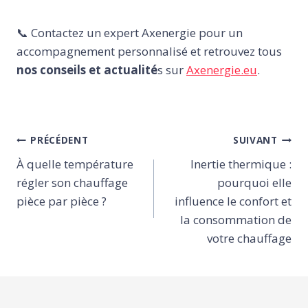
📞 Contactez un expert Axenergie pour un
accompagnement personnalisé et retrouvez tous
nos conseils et actualité
s sur
Axenergie.eu
.
Navigation
PRÉCÉDENT
SUIVANT
de
À quelle température
Inertie thermique :
l’article
régler son chauffage
pourquoi elle
pièce par pièce ?
influence le confort et
la consommation de
votre chauffage