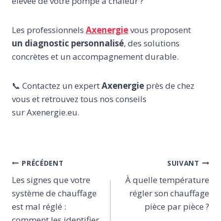
élevée de votre pompe à chaleur ?
Les professionnels
Axenergie
vous proposent
un diagnostic personnalisé
, des solutions
concrètes et un accompagnement durable.
📞 Contactez un expert
Axenergie
près de chez
vous et retrouvez tous nos conseils
sur Axenergie.eu.
Navigation
PRÉCÉDENT
SUIVANT
de
Les signes que votre
À quelle température
l’article
système de chauffage
régler son chauffage
est mal réglé :
pièce par pièce ?
comment les identifier