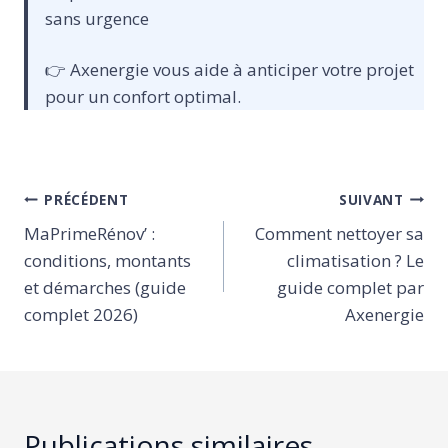
sans urgence
👉 Axenergie vous aide à anticiper votre projet
pour un confort optimal.
Navigation
PRÉCÉDENT
SUIVANT
de
MaPrimeRénov’ :
Comment nettoyer sa
l’article
conditions, montants
climatisation ? Le
et démarches (guide
guide complet par
complet 2026)
Axenergie
Publications similaires